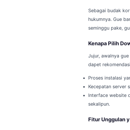
Sebagai budak korp
hukumnya. Gue baru
seminggu pake, gue
Kenapa Pilih Do
Jujur, awalnya gue
dapet rekomendasi
Proses instalasi y
Kecepatan server s
Interface website 
sekalipun.
Fitur Unggulan 