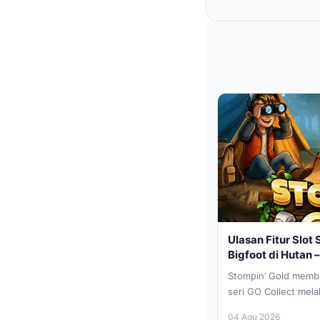
Ulasan Fitur Slot
Bigfoot di Hutan 
Stompin’ Gold memb
seri GO Collect mel
yang unik. Alih-alih 
04 Agu 2026