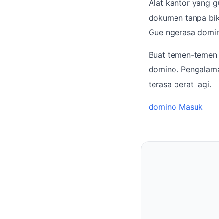
Alat kantor yang g
dokumen tanpa biki
Gue ngerasa domin
Buat temen-temen 
domino. Pengalama
terasa berat lagi.
domino Masuk