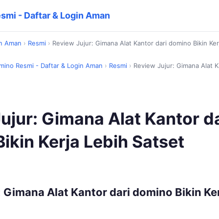
smi - Daftar & Login Aman
in Aman
›
Resmi
›
Review Jujur: Gimana Alat Kantor dari domino Bikin Ker
ino Resmi - Daftar & Login Aman
›
Resmi
›
Review Jujur: Gimana Alat K
ujur: Gimana Alat Kantor da
ikin Kerja Lebih Satset
 Gimana Alat Kantor dari domino Bikin Ke