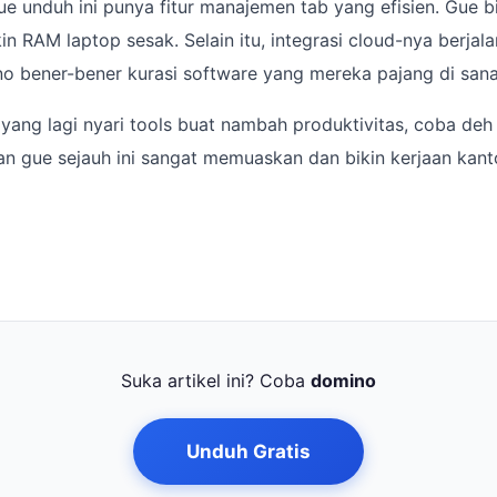
ue unduh ini punya fitur manajemen tab yang efisien. Gue 
n RAM laptop sesak. Selain itu, integrasi cloud-nya berjal
o bener-bener kurasi software yang mereka pajang di sana
yang lagi nyari tools buat nambah produktivitas, coba de
n gue sejauh ini sangat memuaskan dan bikin kerjaan kant
Suka artikel ini? Coba
domino
Unduh Gratis