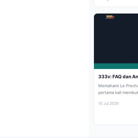
333v: FAQ dan Ana
Memahami Le Precha
pertama kali membu
segera menyadari ba
10 Jul 2026
permainan...