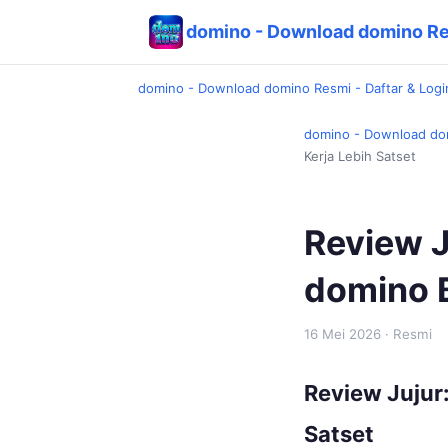
domino - Download domino Re
domino - Download domino Resmi - Daftar & Log
domino - Download dom
Kerja Lebih Satset
Review J
domino B
16 Mei 2026
· Resmi
Review Jujur:
Satset