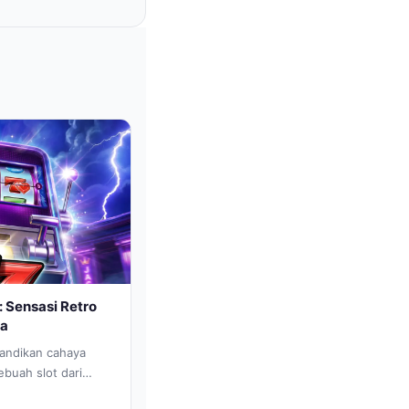
: Sensasi Retro
aa
andikan cahaya
ebuah slot dari
ngkan pesona