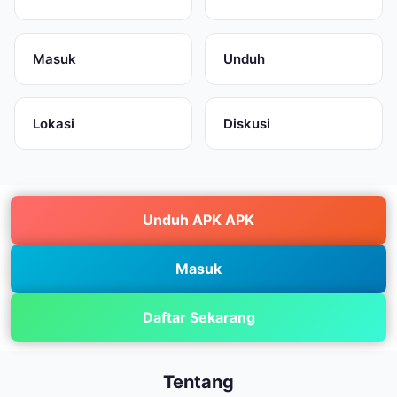
Masuk
Unduh
Lokasi
Diskusi
Unduh APK APK
Masuk
Daftar Sekarang
Tentang