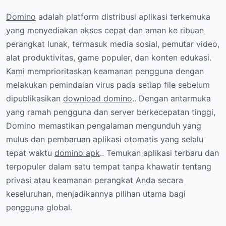
Domino
adalah platform distribusi aplikasi terkemuka
yang menyediakan akses cepat dan aman ke ribuan
perangkat lunak, termasuk media sosial, pemutar video,
alat produktivitas, game populer, dan konten edukasi.
Kami memprioritaskan keamanan pengguna dengan
melakukan pemindaian virus pada setiap file sebelum
dipublikasikan
download domino
.. Dengan antarmuka
yang ramah pengguna dan server berkecepatan tinggi,
Domino memastikan pengalaman mengunduh yang
mulus dan pembaruan aplikasi otomatis yang selalu
tepat waktu
domino apk
.. Temukan aplikasi terbaru dan
terpopuler dalam satu tempat tanpa khawatir tentang
privasi atau keamanan perangkat Anda secara
keseluruhan, menjadikannya pilihan utama bagi
pengguna global.