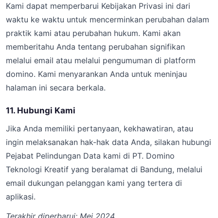
Kami dapat memperbarui Kebijakan Privasi ini dari
waktu ke waktu untuk mencerminkan perubahan dalam
praktik kami atau perubahan hukum. Kami akan
memberitahu Anda tentang perubahan signifikan
melalui email atau melalui pengumuman di platform
domino. Kami menyarankan Anda untuk meninjau
halaman ini secara berkala.
11. Hubungi Kami
Jika Anda memiliki pertanyaan, kekhawatiran, atau
ingin melaksanakan hak-hak data Anda, silakan hubungi
Pejabat Pelindungan Data kami di PT. Domino
Teknologi Kreatif yang beralamat di Bandung, melalui
email dukungan pelanggan kami yang tertera di
aplikasi.
Terakhir diperbarui: Mei 2024