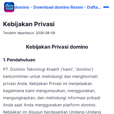
domino - Download domino Resmi - Daftar & Login Aman
Kebijakan Privasi
Terakhir diperbarui: 2026-08-09
Kebijakan Privasi domino
1. Pendahuluan
PT. Domino Teknologi Kreatif ('kami', 'domino')
berkomitmen untuk melindungi dan menghormati
privasi Anda. Kebijakan Privasi ini menjelaskan
bagaimana kami mengumpulkan, menggunakan,
mengungkapkan, dan melindungi informasi pribadi
Anda saat Anda menggunakan platform domino.
Kebijakan ini disusun berdasarkan Undang-Undang