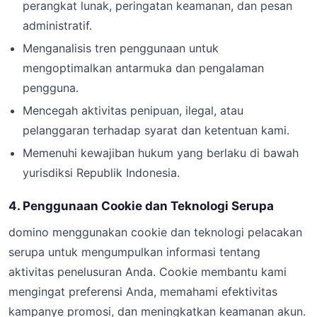
perangkat lunak, peringatan keamanan, dan pesan
administratif.
Menganalisis tren penggunaan untuk
mengoptimalkan antarmuka dan pengalaman
pengguna.
Mencegah aktivitas penipuan, ilegal, atau
pelanggaran terhadap syarat dan ketentuan kami.
Memenuhi kewajiban hukum yang berlaku di bawah
yurisdiksi Republik Indonesia.
4. Penggunaan Cookie dan Teknologi Serupa
domino menggunakan cookie dan teknologi pelacakan
serupa untuk mengumpulkan informasi tentang
aktivitas penelusuran Anda. Cookie membantu kami
mengingat preferensi Anda, memahami efektivitas
kampanye promosi, dan meningkatkan keamanan akun.