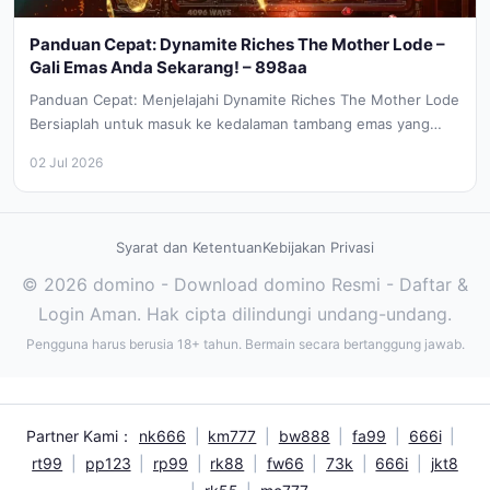
Panduan Cepat: Dynamite Riches The Mother Lode –
Gali Emas Anda Sekarang! – 898aa
Panduan Cepat: Menjelajahi Dynamite Riches The Mother Lode
Bersiaplah untuk masuk ke kedalaman tambang emas yang
penuh dengan ledakan! Red...
02 Jul 2026
Syarat dan Ketentuan
Kebijakan Privasi
© 2026 domino - Download domino Resmi - Daftar &
Login Aman. Hak cipta dilindungi undang-undang.
Pengguna harus berusia 18+ tahun. Bermain secara bertanggung jawab.
Partner Kami：
nk666
|
km777
|
bw888
|
fa99
|
666i
|
rt99
|
pp123
|
rp99
|
rk88
|
fw66
|
73k
|
666i
|
jkt8