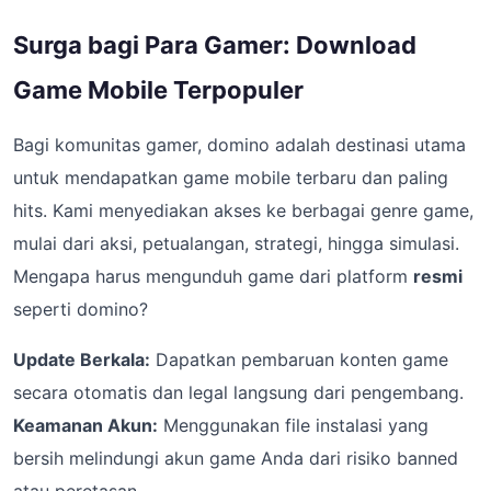
Surga bagi Para Gamer: Download
Game Mobile Terpopuler
Bagi komunitas gamer, domino adalah destinasi utama
untuk mendapatkan game mobile terbaru dan paling
hits. Kami menyediakan akses ke berbagai genre game,
mulai dari aksi, petualangan, strategi, hingga simulasi.
Mengapa harus mengunduh game dari platform
resmi
seperti domino?
Update Berkala:
Dapatkan pembaruan konten game
secara otomatis dan legal langsung dari pengembang.
Keamanan Akun:
Menggunakan file instalasi yang
bersih melindungi akun game Anda dari risiko banned