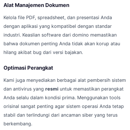
Alat Manajemen Dokumen
Kelola file PDF, spreadsheet, dan presentasi Anda
dengan aplikasi yang kompatibel dengan standar
industri. Keaslian software dari domino memastikan
bahwa dokumen penting Anda tidak akan korup atau
hilang akibat bug dari versi bajakan.
Optimasi Perangkat
Kami juga menyediakan berbagai alat pembersih sistem
dan antivirus yang
resmi
untuk memastikan perangkat
Anda selalu dalam kondisi prima. Menggunakan tools
orisinal sangat penting agar sistem operasi Anda tetap
stabil dan terlindungi dari ancaman siber yang terus
berkembang.