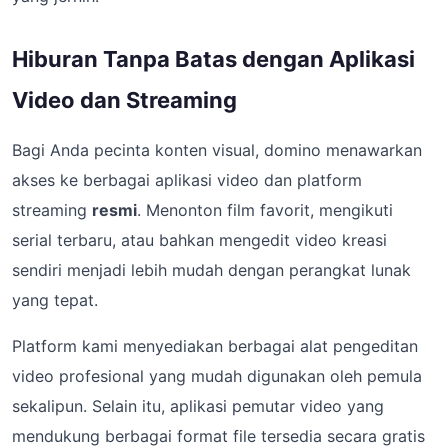
Hiburan Tanpa Batas dengan Aplikasi
Video dan Streaming
Bagi Anda pecinta konten visual, domino menawarkan
akses ke berbagai aplikasi video dan platform
streaming
resmi
. Menonton film favorit, mengikuti
serial terbaru, atau bahkan mengedit video kreasi
sendiri menjadi lebih mudah dengan perangkat lunak
yang tepat.
Platform kami menyediakan berbagai alat pengeditan
video profesional yang mudah digunakan oleh pemula
sekalipun. Selain itu, aplikasi pemutar video yang
mendukung berbagai format file tersedia secara gratis