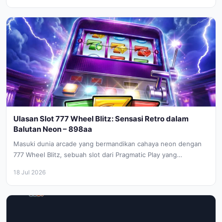
Ulasan Slot 777 Wheel Blitz: Sensasi Retro dalam
Balutan Neon – 898aa
Masuki dunia arcade yang bermandikan cahaya neon dengan
777 Wheel Blitz, sebuah slot dari Pragmatic Play yang
menggabungkan pesona mesin...
18 Jul 2026