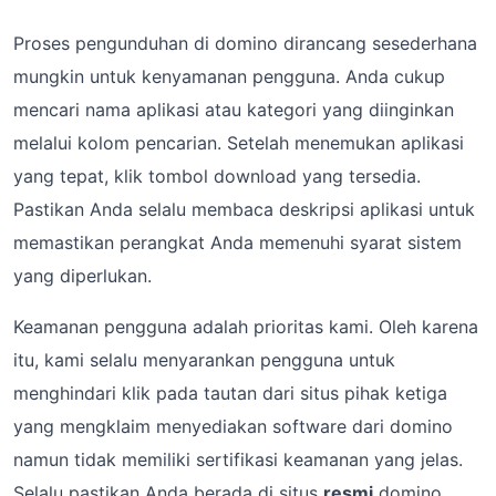
Proses pengunduhan di domino dirancang sesederhana
mungkin untuk kenyamanan pengguna. Anda cukup
mencari nama aplikasi atau kategori yang diinginkan
melalui kolom pencarian. Setelah menemukan aplikasi
yang tepat, klik tombol download yang tersedia.
Pastikan Anda selalu membaca deskripsi aplikasi untuk
memastikan perangkat Anda memenuhi syarat sistem
yang diperlukan.
Keamanan pengguna adalah prioritas kami. Oleh karena
itu, kami selalu menyarankan pengguna untuk
menghindari klik pada tautan dari situs pihak ketiga
yang mengklaim menyediakan software dari domino
namun tidak memiliki sertifikasi keamanan yang jelas.
Selalu pastikan Anda berada di situs
resmi
domino